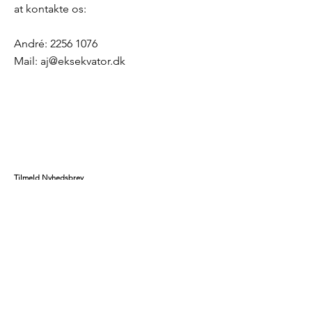
at kontakte os:
André:
2256 1076
Mail:
aj@eksekvator.dk
Tilmeld Nyhedsbrev 
Hold dig opdateret - uden stø
j
Få nyt om vores projekter, events og fællesskaber.
Vi sender kun det der betyder noget.
Dit navn
*
Din mail
*
Tilmeld