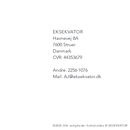
EKSEKVATOR
Havnevej 8A
7600 Struer
Danmark
CVR: 44353679
​​André: 2256 1076
Mail: AJ@eksekvator.dk
©2025
Alle rettigheder forbeholdes © EKSEKVATOR