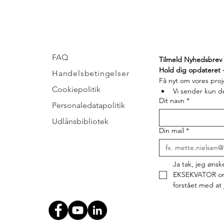
FAQ
Tilmeld Nyhedsbrev 
Hold dig opdateret 
Handelsbetingelser
Få nyt om vores proj
Cookiepolitik
Vi sender kun d
Dit navn
*
Personaledatapolitik
Udlånsbibliotek
Din mail
*
Ja tak, jeg ønsk
EKSEKVATOR om 
forstået med at