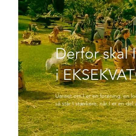
Derfor skal
i EKSEKVA
Uanset om I er en forening, en lo
så står I stærkere, når I er en del