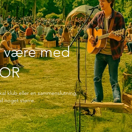
 I være med
TOR
kal klub eller en sammenslutning,
 af noget større.