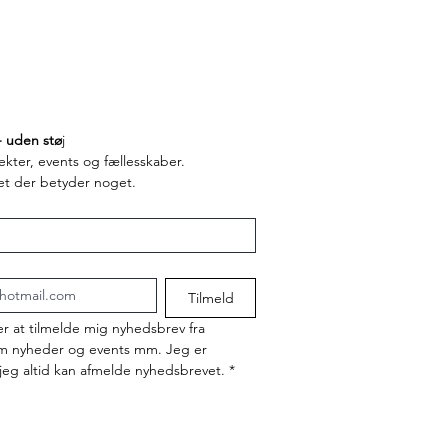
- uden stø
j
ekter, events og fællesskaber.
et der betyder noget.
Tilmeld
er at tilmelde mig nyhedsbrev fra 
nyheder og events mm. Jeg er 
 jeg altid kan afmelde nyhedsbrevet.
*