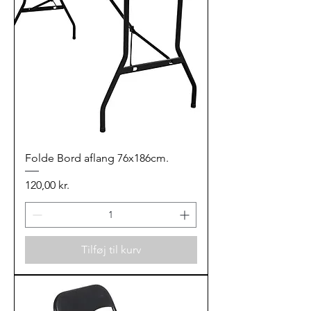
Folde Bord aflang 76x186cm.
Pris
120,00 kr.
Tilføj til kurv