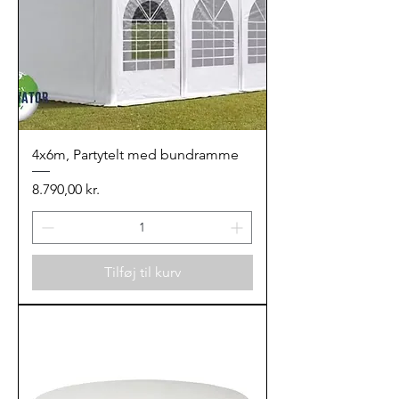
4x6m, Partytelt med bundramme
Pris
8.790,00 kr.
Tilføj til kurv