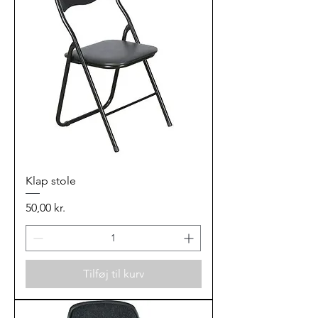
Klap stole
Pris
50,00 kr.
Tilføj til kurv