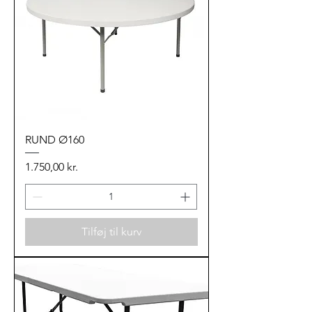
RUND Ø160
Pris
1.750,00 kr.
Tilføj til kurv