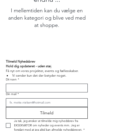
I mellemtiden kan du vælge en
anden kategori og blive ved med
at shoppe.
Tilmeld Nyhedsbrev 
Hold dig opdateret - uden stø
j
Få nyt om vores projekter, events og fællesskaber.
Vi sender kun det der betyder noget.
Dit navn
*
Din mail
*
Tilmeld
Ja tak, jeg ønsker at tilmelde mig nyhedsbrev fra 
EKSEKVATOR om nyheder og events mm. Jeg er 
forstået med at jeg altid kan afmelde nyhedsbrevet.
*