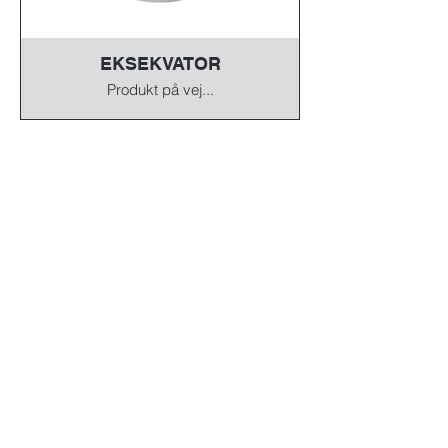
EKSEKVATOR
Produkt på vej...
Tilmeld Nyhedsbrev 
Hold dig opdateret - uden stø
j
Få nyt om vores projekter, events og fællesskaber.
Vi sender kun det der betyder noget.
Dit navn
*
Din mail
*